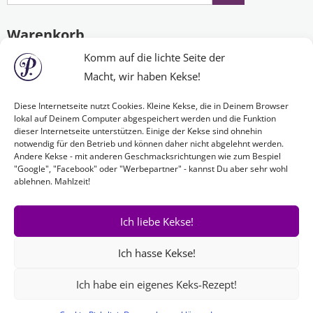
Warenkorb
Komm auf die lichte Seite der
Macht, wir haben Kekse!
Es befinden sich keine Produkte im Warenkorb.
Diese Internetseite nutzt Cookies. Kleine Kekse, die in Deinem Browser
lokal auf Deinem Computer abgespeichert werden und die Funktion
dieser Internetseite unterstützen. Einige der Kekse sind ohnehin
Nichts Passendes gefunden?
notwendig für den Betrieb und können daher nicht abgelehnt werden.
Andere Kekse - mit anderen Geschmacksrichtungen wie zum Bespiel
"Google", "Facebook" oder "Werbepartner" - kannst Du aber sehr wohl
ablehnen. Mahlzeit!
Wenn Sie nach etwas Bestimmtem suchen oder gerne ein Produkt
Ihren Wünschen entsprechend anfertigen lassen möchten,
kontaktieren Sie uns
einfach!
Ich liebe Kekse!
Ich hasse Kekse!
Ich habe ein eigenes Keks-Rezept!
Copyright © 2026
Paulinas Schmuckmanufaktur & Paulina näht
. Alle Rechte vorbehalten. Theme: