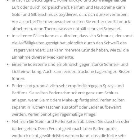
Je nach Luftfeuchtigkeit, Kohlendioxyd und Schwefelgehalt der
Luft oder durch Körperschweiß, Parfüm und Hautcreme kann
Gold- und Silberschmuck oxydieren, d. h. sich dunkel verfärben.
Vor allem bei Thermenbesuchen sollten Sie vorher den Schmuck
abnehmen, denn Thermalwasser enthält sehr viel Schwefel.
In seltenen Fällen kann es auftreten, dass sich Schmuck, der sonst
nie Auffälligkeiten gezeigt hat, plötzlich durch den Schweiß des
Trägers verändert. Das kann mehrere Gründe haben, wie zB. die
Einnahme diverser Medikamente.
Einzelne Edelsteine sind empfindlich gegen starke Sonnen- und
Lichteinwirkung. Auch kann eine zu trockene Lagerung zu Rissen
führen.
Perlen sind grundsätzlich sehr empfindlich gegen Sprays und
Parfüms. Sie sollten Perlenschmuck erst ganz zum Schluss
anlegen, wenn Sie mit dem Make-up fertig sind. Perlen sollten
separat in Tücher/Taschen aus Stoff oder Leder aufbewahrt
werden. Perlen benötigen regelmäßige Pflege.
Nehmen Sie Stein- und Perlenketten ab, bevor Sie duschen oder
baden gehen. Denn Feuchtigkeit macht den Faden porös,
wodurch nicht gewährleistet werden kann, dass die Kette sehr