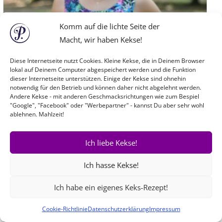
Komm auf die lichte Seite der
Macht, wir haben Kekse!
Diese Internetseite nutzt Cookies. Kleine Kekse, die in Deinem Browser
lokal auf Deinem Computer abgespeichert werden und die Funktion
dieser Internetseite unterstützen. Einige der Kekse sind ohnehin
notwendig für den Betrieb und können daher nicht abgelehnt werden.
Andere Kekse - mit anderen Geschmacksrichtungen wie zum Bespiel
"Google", "Facebook" oder "Werbepartner" - kannst Du aber sehr wohl
ablehnen. Mahlzeit!
Ich liebe Kekse!
Ich hasse Kekse!
Bow-Cut-Dress OHNE ÄRMEL
Preis:
€
8,50
Ich habe ein eigenes Keks-Rezept!
Cookie-Richtlinie
Datenschutzerklärung
Impressum