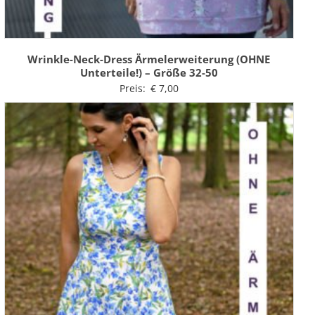
Wrinkle-Neck-Dress Ärmelerweiterung (OHNE
Unterteile!) – Größe 32-50
Preis:
€
7,00