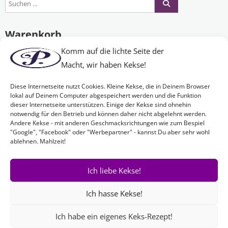
Warenkorb
Komm auf die lichte Seite der
Macht, wir haben Kekse!
Es befinden sich keine Produkte im Warenkorb.
Diese Internetseite nutzt Cookies. Kleine Kekse, die in Deinem Browser
lokal auf Deinem Computer abgespeichert werden und die Funktion
dieser Internetseite unterstützen. Einige der Kekse sind ohnehin
Nichts Passendes gefunden?
notwendig für den Betrieb und können daher nicht abgelehnt werden.
Andere Kekse - mit anderen Geschmacksrichtungen wie zum Bespiel
"Google", "Facebook" oder "Werbepartner" - kannst Du aber sehr wohl
ablehnen. Mahlzeit!
Wenn Sie nach etwas Bestimmtem suchen oder gerne ein Produkt
Ihren Wünschen entsprechend anfertigen lassen möchten,
kontaktieren Sie uns
einfach!
Ich liebe Kekse!
Ich hasse Kekse!
Ich habe ein eigenes Keks-Rezept!