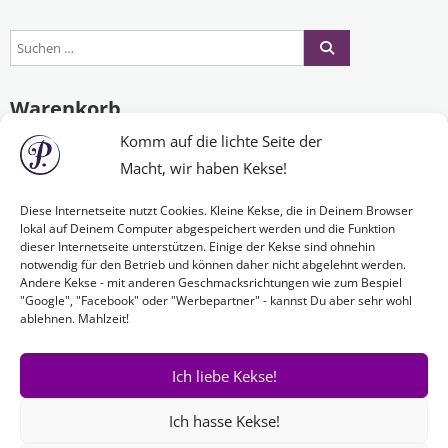
Warenkorb
Komm auf die lichte Seite der
Macht, wir haben Kekse!
Es befinden sich keine Produkte im Warenkorb.
Diese Internetseite nutzt Cookies. Kleine Kekse, die in Deinem Browser
lokal auf Deinem Computer abgespeichert werden und die Funktion
dieser Internetseite unterstützen. Einige der Kekse sind ohnehin
Nichts Passendes gefunden?
notwendig für den Betrieb und können daher nicht abgelehnt werden.
Andere Kekse - mit anderen Geschmacksrichtungen wie zum Bespiel
"Google", "Facebook" oder "Werbepartner" - kannst Du aber sehr wohl
ablehnen. Mahlzeit!
Wenn Sie nach etwas Bestimmtem suchen oder gerne ein Produkt
Ihren Wünschen entsprechend anfertigen lassen möchten,
kontaktieren Sie uns
einfach!
Ich liebe Kekse!
Ich hasse Kekse!