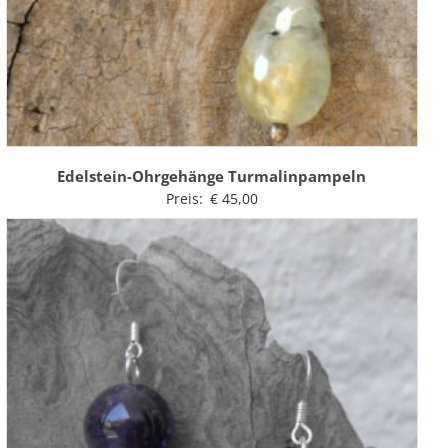
Edelstein-Ohrgehänge Turmalinpampeln
Preis:
€
45,00