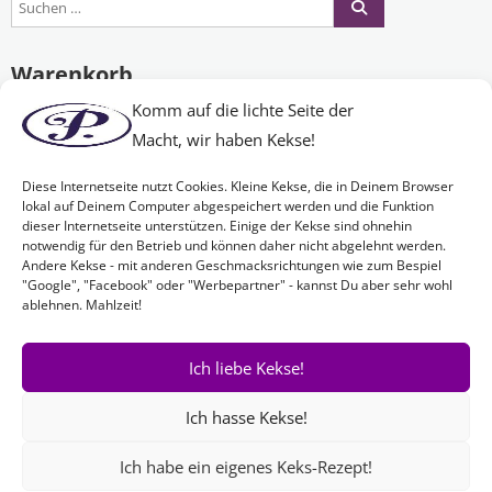
Warenkorb
Komm auf die lichte Seite der
Macht, wir haben Kekse!
Es befinden sich keine Produkte im Warenkorb.
Diese Internetseite nutzt Cookies. Kleine Kekse, die in Deinem Browser
lokal auf Deinem Computer abgespeichert werden und die Funktion
dieser Internetseite unterstützen. Einige der Kekse sind ohnehin
Nichts Passendes gefunden?
notwendig für den Betrieb und können daher nicht abgelehnt werden.
Andere Kekse - mit anderen Geschmacksrichtungen wie zum Bespiel
"Google", "Facebook" oder "Werbepartner" - kannst Du aber sehr wohl
ablehnen. Mahlzeit!
Wenn Sie nach etwas Bestimmtem suchen oder gerne ein Produkt
Ihren Wünschen entsprechend anfertigen lassen möchten,
kontaktieren Sie uns
einfach!
Ich liebe Kekse!
Ich hasse Kekse!
Ich habe ein eigenes Keks-Rezept!