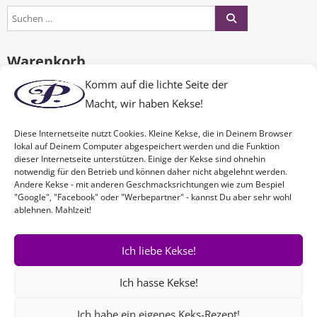
Warenkorb
Komm auf die lichte Seite der
Macht, wir haben Kekse!
Es befinden sich keine Produkte im Warenkorb.
Diese Internetseite nutzt Cookies. Kleine Kekse, die in Deinem Browser
lokal auf Deinem Computer abgespeichert werden und die Funktion
dieser Internetseite unterstützen. Einige der Kekse sind ohnehin
Nichts Passendes gefunden?
notwendig für den Betrieb und können daher nicht abgelehnt werden.
Andere Kekse - mit anderen Geschmacksrichtungen wie zum Bespiel
"Google", "Facebook" oder "Werbepartner" - kannst Du aber sehr wohl
ablehnen. Mahlzeit!
Wenn Sie nach etwas Bestimmtem suchen oder gerne ein Produkt
Ihren Wünschen entsprechend anfertigen lassen möchten,
kontaktieren Sie uns
einfach!
Ich liebe Kekse!
Ich hasse Kekse!
Ich habe ein eigenes Keks-Rezept!