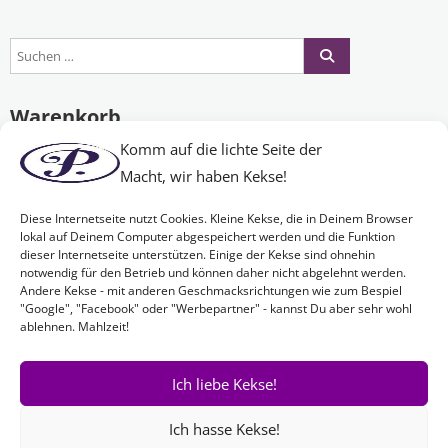
Warenkorb
Komm auf die lichte Seite der
Macht, wir haben Kekse!
Es befinden sich keine Produkte im Warenkorb.
Diese Internetseite nutzt Cookies. Kleine Kekse, die in Deinem Browser
lokal auf Deinem Computer abgespeichert werden und die Funktion
dieser Internetseite unterstützen. Einige der Kekse sind ohnehin
Nichts Passendes gefunden?
notwendig für den Betrieb und können daher nicht abgelehnt werden.
Andere Kekse - mit anderen Geschmacksrichtungen wie zum Bespiel
"Google", "Facebook" oder "Werbepartner" - kannst Du aber sehr wohl
ablehnen. Mahlzeit!
Wenn Sie nach etwas Bestimmtem suchen oder gerne ein Produkt
Ihren Wünschen entsprechend anfertigen lassen möchten,
kontaktieren Sie uns
einfach!
Ich liebe Kekse!
Ich hasse Kekse!