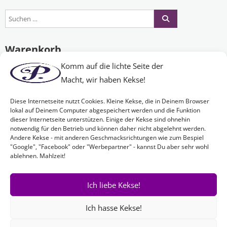
Warenkorb
Komm auf die lichte Seite der
Macht, wir haben Kekse!
Es befinden sich keine Produkte im Warenkorb.
Diese Internetseite nutzt Cookies. Kleine Kekse, die in Deinem Browser
lokal auf Deinem Computer abgespeichert werden und die Funktion
dieser Internetseite unterstützen. Einige der Kekse sind ohnehin
Nichts Passendes gefunden?
notwendig für den Betrieb und können daher nicht abgelehnt werden.
Andere Kekse - mit anderen Geschmacksrichtungen wie zum Bespiel
"Google", "Facebook" oder "Werbepartner" - kannst Du aber sehr wohl
ablehnen. Mahlzeit!
Wenn Sie nach etwas Bestimmtem suchen oder gerne ein Produkt
Ihren Wünschen entsprechend anfertigen lassen möchten,
kontaktieren Sie uns
einfach!
Ich liebe Kekse!
Ich hasse Kekse!