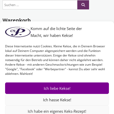
Warenkorb
Komm auf die lichte Seite der
Macht, wir haben Kekse!
Es befinden sich keine Produkte im Warenkorb.
Diese Internetseite nutzt Cookies. Kleine Kekse, die in Deinem Browser
lokal auf Deinem Computer abgespeichert werden und die Funktion
dieser Internetseite unterstützen. Einige der Kekse sind ohnehin
Nichts Passendes gefunden?
notwendig für den Betrieb und können daher nicht abgelehnt werden.
Andere Kekse - mit anderen Geschmacksrichtungen wie zum Bespiel
"Google", "Facebook" oder "Werbepartner" - kannst Du aber sehr wohl
ablehnen. Mahlzeit!
Wenn Sie nach etwas Bestimmtem suchen oder gerne ein Produkt
Ihren Wünschen entsprechend anfertigen lassen möchten,
kontaktieren Sie uns
einfach!
Ich liebe Kekse!
Ich hasse Kekse!
Ich habe ein eigenes Keks-Rezept!