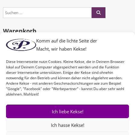
Warenkorb
Komm auf die lichte Seite der
Macht, wir haben Kekse!
Es befinden sich keine Produkte im Warenkorb.
Diese Internetseite nutzt Cookies. Kleine Kekse, die in Deinem Browser
lokal auf Deinem Computer abgespeichert werden und die Funktion
dieser Internetseite unterstützen. Einige der Kekse sind ohnehin
Nichts Passendes gefunden?
notwendig für den Betrieb und können daher nicht abgelehnt werden.
Andere Kekse - mit anderen Geschmacksrichtungen wie zum Bespiel
"Google", "Facebook" oder "Werbepartner" - kannst Du aber sehr wohl
ablehnen. Mahlzeit!
Wenn Sie nach etwas Bestimmtem suchen oder gerne ein Produkt
Ihren Wünschen entsprechend anfertigen lassen möchten,
kontaktieren Sie uns
einfach!
Ich liebe Kekse!
Ich hasse Kekse!