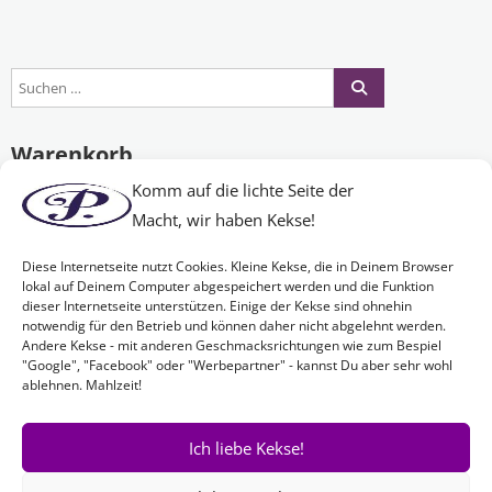
Warenkorb
Komm auf die lichte Seite der
Macht, wir haben Kekse!
Es befinden sich keine Produkte im Warenkorb.
Diese Internetseite nutzt Cookies. Kleine Kekse, die in Deinem Browser
lokal auf Deinem Computer abgespeichert werden und die Funktion
dieser Internetseite unterstützen. Einige der Kekse sind ohnehin
Nichts Passendes gefunden?
notwendig für den Betrieb und können daher nicht abgelehnt werden.
Andere Kekse - mit anderen Geschmacksrichtungen wie zum Bespiel
"Google", "Facebook" oder "Werbepartner" - kannst Du aber sehr wohl
ablehnen. Mahlzeit!
Wenn Sie nach etwas Bestimmtem suchen oder gerne ein Produkt
Ihren Wünschen entsprechend anfertigen lassen möchten,
kontaktieren Sie uns
einfach!
Ich liebe Kekse!