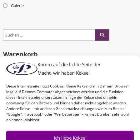
Galerie
Warenkorb
Komm auf die lichte Seite der
Macht, wir haben Kekse!
Es befinden sich keine Produkte im Warenkorb.
Diese Internetseite nutzt Cookies. Kleine Kekse, die in Deinem Browser
lokal auf Deinem Computer abgespeichert werden und die Funktion
dieser Internetseite unterstützen. Einige der Kekse sind ohnehin
Nichts Passendes gefunden?
notwendig für den Betrieb und können daher nicht abgelehnt werden.
Andere Kekse - mit anderen Geschmacksrichtungen wie zum Bespiel
"Google", "Facebook" oder "Werbepartner" - kannst Du aber sehr wohl
ablehnen. Mahlzeit!
Wenn Sie nach etwas Bestimmtem suchen oder gerne ein Produkt
Ihren Wünschen entsprechend anfertigen lassen möchten,
kontaktieren Sie uns
einfach!
Ich liebe Kekse!