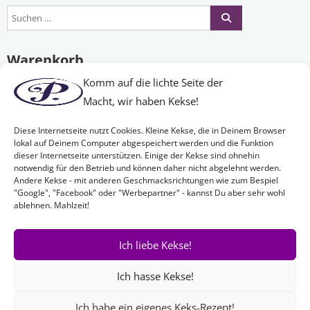
Warenkorb
Komm auf die lichte Seite der
Macht, wir haben Kekse!
Es befinden sich keine Produkte im Warenkorb.
Diese Internetseite nutzt Cookies. Kleine Kekse, die in Deinem Browser
lokal auf Deinem Computer abgespeichert werden und die Funktion
dieser Internetseite unterstützen. Einige der Kekse sind ohnehin
Nichts Passendes gefunden?
notwendig für den Betrieb und können daher nicht abgelehnt werden.
Andere Kekse - mit anderen Geschmacksrichtungen wie zum Bespiel
"Google", "Facebook" oder "Werbepartner" - kannst Du aber sehr wohl
ablehnen. Mahlzeit!
Wenn Sie nach etwas Bestimmtem suchen oder gerne ein Produkt
Ihren Wünschen entsprechend anfertigen lassen möchten,
kontaktieren Sie uns
einfach!
Ich liebe Kekse!
Ich hasse Kekse!
Ich habe ein eigenes Keks-Rezept!