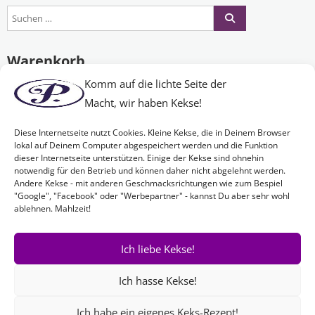
Warenkorb
Komm auf die lichte Seite der
Macht, wir haben Kekse!
Es befinden sich keine Produkte im Warenkorb.
Diese Internetseite nutzt Cookies. Kleine Kekse, die in Deinem Browser
lokal auf Deinem Computer abgespeichert werden und die Funktion
dieser Internetseite unterstützen. Einige der Kekse sind ohnehin
Nichts Passendes gefunden?
notwendig für den Betrieb und können daher nicht abgelehnt werden.
Andere Kekse - mit anderen Geschmacksrichtungen wie zum Bespiel
"Google", "Facebook" oder "Werbepartner" - kannst Du aber sehr wohl
ablehnen. Mahlzeit!
Wenn Sie nach etwas Bestimmtem suchen oder gerne ein Produkt
Ihren Wünschen entsprechend anfertigen lassen möchten,
kontaktieren Sie uns
einfach!
Ich liebe Kekse!
Ich hasse Kekse!
Ich habe ein eigenes Keks-Rezept!