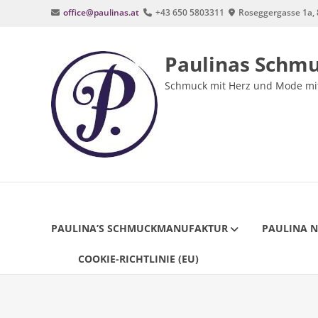
Zum
office@paulinas.at
+43 650 5803311
Roseggergasse 1a, 
Inhalt
springen
Paulinas Schm
Schmuck mit Herz und Mode mit
PAULINA’S SCHMUCKMANUFAKTUR
PAULINA 
COOKIE-RICHTLINIE (EU)