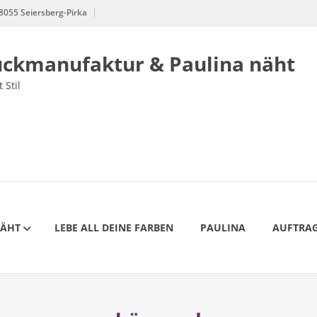
8055 Seiersberg-Pirka
uckmanufaktur & Paulina näht
 Stil
NÄHT
LEBE ALL DEINE FARBEN
PAULINA
AUFTRAG