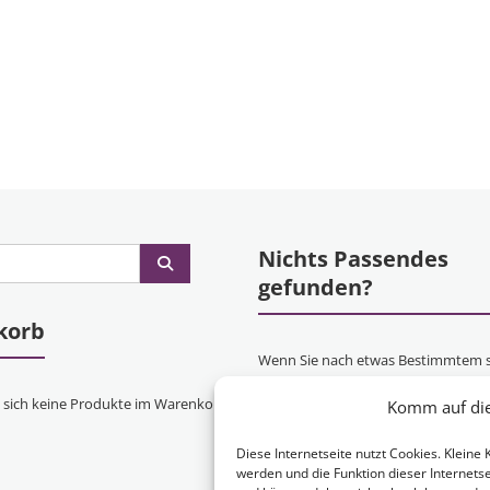
Nichts Passendes
gefunden?
korb
Wenn Sie nach etwas Bestimmtem 
oder gerne ein Produkt Ihren Wün
 sich keine Produkte im Warenkorb.
Komm auf die 
entsprechend anfertigen lassen mö
kontaktieren Sie uns
einfach!
Diese Internetseite nutzt Cookies. Klein
werden und die Funktion dieser Internetse