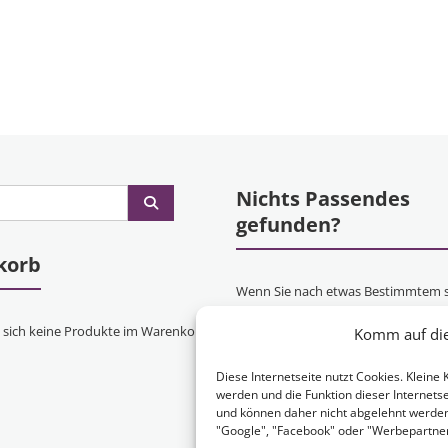
Nichts Passendes
gefunden?
korb
Wenn Sie nach etwas Bestimmtem 
oder gerne ein Produkt Ihren Wün
 sich keine Produkte im Warenkorb.
Komm auf die 
entsprechend anfertigen lassen mö
kontaktieren Sie uns
einfach!
Diese Internetseite nutzt Cookies. Klein
werden und die Funktion dieser Internetse
und können daher nicht abgelehnt werde
"Google", "Facebook" oder "Werbepartner"