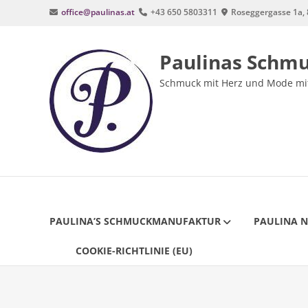
Zum
office@paulinas.at
+43 650 5803311
Roseggergasse 1a, 
Inhalt
springen
Paulinas Schm
Schmuck mit Herz und Mode mit
PAULINA’S SCHMUCKMANUFAKTUR
PAULINA 
COOKIE-RICHTLINIE (EU)