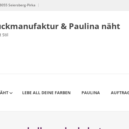
8055 Seiersberg-Pirka
uckmanufaktur & Paulina näht
 Stil
NÄHT
LEBE ALL DEINE FARBEN
PAULINA
AUFTRAG