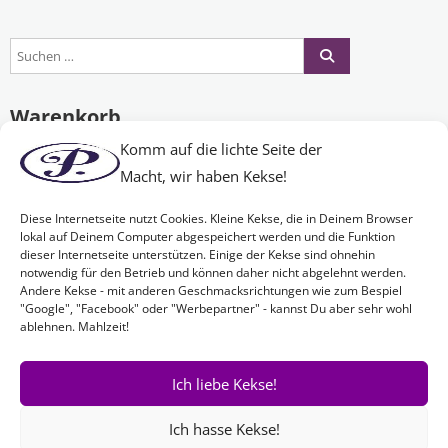
Warenkorb
Komm auf die lichte Seite der
Macht, wir haben Kekse!
Es befinden sich keine Produkte im Warenkorb.
Diese Internetseite nutzt Cookies. Kleine Kekse, die in Deinem Browser
lokal auf Deinem Computer abgespeichert werden und die Funktion
dieser Internetseite unterstützen. Einige der Kekse sind ohnehin
Nichts Passendes gefunden?
notwendig für den Betrieb und können daher nicht abgelehnt werden.
Andere Kekse - mit anderen Geschmacksrichtungen wie zum Bespiel
"Google", "Facebook" oder "Werbepartner" - kannst Du aber sehr wohl
ablehnen. Mahlzeit!
Wenn Sie nach etwas Bestimmtem suchen oder gerne ein Produkt
Ihren Wünschen entsprechend anfertigen lassen möchten,
kontaktieren Sie uns
einfach!
Ich liebe Kekse!
Ich hasse Kekse!