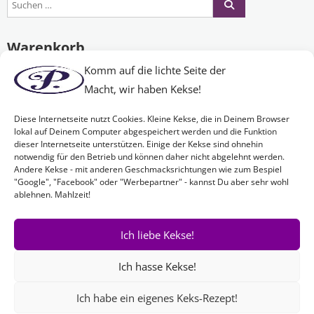
Warenkorb
Komm auf die lichte Seite der
Macht, wir haben Kekse!
Es befinden sich keine Produkte im Warenkorb.
Diese Internetseite nutzt Cookies. Kleine Kekse, die in Deinem Browser
lokal auf Deinem Computer abgespeichert werden und die Funktion
dieser Internetseite unterstützen. Einige der Kekse sind ohnehin
Nichts Passendes gefunden?
notwendig für den Betrieb und können daher nicht abgelehnt werden.
Andere Kekse - mit anderen Geschmacksrichtungen wie zum Bespiel
"Google", "Facebook" oder "Werbepartner" - kannst Du aber sehr wohl
ablehnen. Mahlzeit!
Wenn Sie nach etwas Bestimmtem suchen oder gerne ein Produkt
Ihren Wünschen entsprechend anfertigen lassen möchten,
kontaktieren Sie uns
einfach!
Ich liebe Kekse!
Ich hasse Kekse!
Ich habe ein eigenes Keks-Rezept!