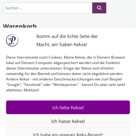
Warenkorb
Komm auf die lichte Seite der
Macht, wir haben Kekse!
Es befinden sich keine Produkte im Warenkorb.
Diese Internetseite nutzt Cookies. Kleine Kekse, die in Deinem Browser
lokal auf Deinem Computer abgespeichert werden und die Funktion
dieser Internetseite unterstützen. Einige der Kekse sind ohnehin
Nichts Passendes gefunden?
notwendig für den Betrieb und können daher nicht abgelehnt werden.
Andere Kekse - mit anderen Geschmacksrichtungen wie zum Bespiel
"Google", "Facebook" oder "Werbepartner" - kannst Du aber sehr wohl
ablehnen. Mahlzeit!
Wenn Sie nach etwas Bestimmtem suchen oder gerne ein Produkt
Ihren Wünschen entsprechend anfertigen lassen möchten,
kontaktieren Sie uns
einfach!
Ich liebe Kekse!
Ich hasse Kekse!
Ich habe ein eigenes Keks-Rezept!