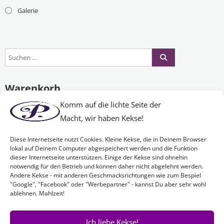
Galerie
Warenkorb
Komm auf die lichte Seite der
Macht, wir haben Kekse!
Es befinden sich keine Produkte im Warenkorb.
Diese Internetseite nutzt Cookies. Kleine Kekse, die in Deinem Browser
lokal auf Deinem Computer abgespeichert werden und die Funktion
dieser Internetseite unterstützen. Einige der Kekse sind ohnehin
Nichts Passendes gefunden?
notwendig für den Betrieb und können daher nicht abgelehnt werden.
Andere Kekse - mit anderen Geschmacksrichtungen wie zum Bespiel
"Google", "Facebook" oder "Werbepartner" - kannst Du aber sehr wohl
ablehnen. Mahlzeit!
Wenn Sie nach etwas Bestimmtem suchen oder gerne ein Produkt
Ihren Wünschen entsprechend anfertigen lassen möchten,
kontaktieren Sie uns
einfach!
Ich liebe Kekse!