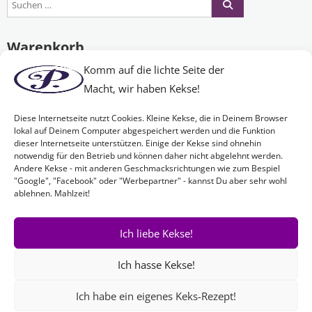
Warenkorb
Komm auf die lichte Seite der
Macht, wir haben Kekse!
Es befinden sich keine Produkte im Warenkorb.
Diese Internetseite nutzt Cookies. Kleine Kekse, die in Deinem Browser
lokal auf Deinem Computer abgespeichert werden und die Funktion
dieser Internetseite unterstützen. Einige der Kekse sind ohnehin
Nichts Passendes gefunden?
notwendig für den Betrieb und können daher nicht abgelehnt werden.
Andere Kekse - mit anderen Geschmacksrichtungen wie zum Bespiel
"Google", "Facebook" oder "Werbepartner" - kannst Du aber sehr wohl
ablehnen. Mahlzeit!
Wenn Sie nach etwas Bestimmtem suchen oder gerne ein Produkt
Ihren Wünschen entsprechend anfertigen lassen möchten,
kontaktieren Sie uns
einfach!
Ich liebe Kekse!
Ich hasse Kekse!
Ich habe ein eigenes Keks-Rezept!