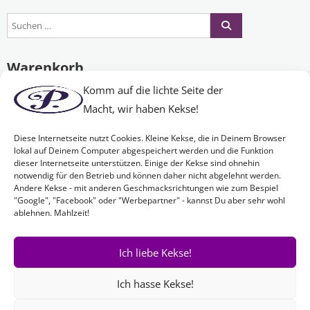
Warenkorb
Komm auf die lichte Seite der
Macht, wir haben Kekse!
Es befinden sich keine Produkte im Warenkorb.
Diese Internetseite nutzt Cookies. Kleine Kekse, die in Deinem Browser
lokal auf Deinem Computer abgespeichert werden und die Funktion
dieser Internetseite unterstützen. Einige der Kekse sind ohnehin
Nichts Passendes gefunden?
notwendig für den Betrieb und können daher nicht abgelehnt werden.
Andere Kekse - mit anderen Geschmacksrichtungen wie zum Bespiel
"Google", "Facebook" oder "Werbepartner" - kannst Du aber sehr wohl
ablehnen. Mahlzeit!
Wenn Sie nach etwas Bestimmtem suchen oder gerne ein Produkt
Ihren Wünschen entsprechend anfertigen lassen möchten,
kontaktieren Sie uns
einfach!
Ich liebe Kekse!
Ich hasse Kekse!