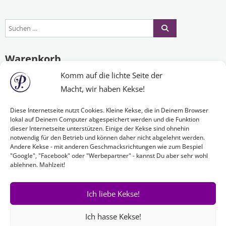
Warenkorb
Komm auf die lichte Seite der
Macht, wir haben Kekse!
Es befinden sich keine Produkte im Warenkorb.
Diese Internetseite nutzt Cookies. Kleine Kekse, die in Deinem Browser
lokal auf Deinem Computer abgespeichert werden und die Funktion
dieser Internetseite unterstützen. Einige der Kekse sind ohnehin
Nichts Passendes gefunden?
notwendig für den Betrieb und können daher nicht abgelehnt werden.
Andere Kekse - mit anderen Geschmacksrichtungen wie zum Bespiel
"Google", "Facebook" oder "Werbepartner" - kannst Du aber sehr wohl
ablehnen. Mahlzeit!
Wenn Sie nach etwas Bestimmtem suchen oder gerne ein Produkt
Ihren Wünschen entsprechend anfertigen lassen möchten,
kontaktieren Sie uns
einfach!
Ich liebe Kekse!
Ich hasse Kekse!