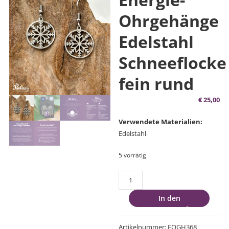
Ohrgehänge
Edelstahl
Schneeflocke
fein rund
€
25,00
Verwendete Materialien:
Edelstahl
5 vorrätig
Basis-
Energie-
In den
Ohrgehänge
Warenkorb
Edelstahl
Schneeflocke
Artikelnummer:
EOGH368