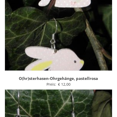
O(hr)sterhasen-Ohrgehänge, pastellrosa
Preis:
€
12,00