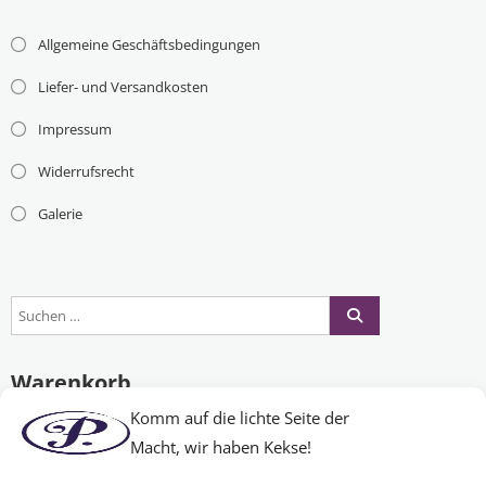
Allgemeine Geschäftsbedingungen
Liefer- und Versandkosten
Impressum
Widerrufsrecht
Galerie
Warenkorb
Komm auf die lichte Seite der
Macht, wir haben Kekse!
Es befinden sich keine Produkte im Warenkorb.