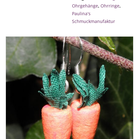
Ohrgehänge
,
Ohrringe
,
Paulina's
Schmuckmanufaktur