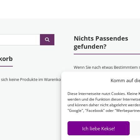
Nichts Passendes
gefunden?
korb
Wenn Sie nach etwas Bestimmtem 
oder gerne ein Produkt Ihren Wün
 sich keine Produkte im Warenkorb.
Komm auf die 
entsprechend anfertigen lassen mö
kontaktieren Sie uns
einfach!
Diese Internetseite nutzt Cookies. Klein
werden und die Funktion dieser Internetse
und können daher nicht abgelehnt werde
"Google", "Facebook" oder "Werbepartner"
Ich liebe Kekse!