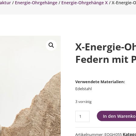
aktur
/
Energie-Ohrgehänge
/
Energie-Ohrgehänge X
/ X-Energie-
X-Energie-O
Federn mit 
Verwendete Materialien:
Edelstahl
3 vorrätig
X-
In den Warenko
Energie-
Ohrgehänge
Kateg
Artikelnummer:
EOGH055
Edelstahl