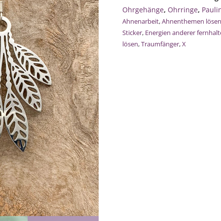
Federn
Ohrgehänge
,
Ohrringe
,
Pauli
mit
Ahnenarbeit
,
Ahnenthemen löse
Perlen
Sticker
,
Energien anderer fernhal
Menge
lösen
,
Traumfänger
,
X