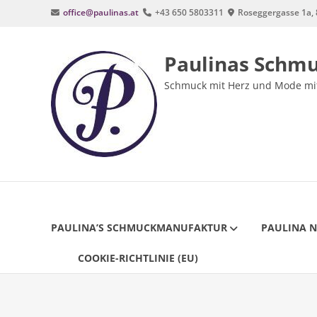
Zum
office@paulinas.at
+43 650 5803311
Roseggergasse 1a, 
Inhalt
springen
Paulinas Schm
Schmuck mit Herz und Mode mit
PAULINA’S SCHMUCKMANUFAKTUR
PAULINA 
COOKIE-RICHTLINIE (EU)