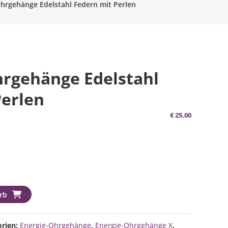
Ohrgehänge Edelstahl Federn mit Perlen
hrgehänge Edelstahl
Perlen
€
25,00
rb
orien:
Energie-Ohrgehänge
,
Energie-Ohrgehänge X
,