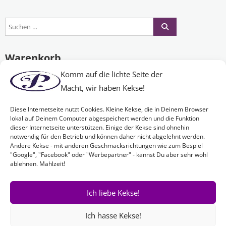
Warenkorb
Komm auf die lichte Seite der
Macht, wir haben Kekse!
Es befinden sich keine Produkte im Warenkorb.
Diese Internetseite nutzt Cookies. Kleine Kekse, die in Deinem Browser
lokal auf Deinem Computer abgespeichert werden und die Funktion
dieser Internetseite unterstützen. Einige der Kekse sind ohnehin
Nichts Passendes gefunden?
notwendig für den Betrieb und können daher nicht abgelehnt werden.
Andere Kekse - mit anderen Geschmacksrichtungen wie zum Bespiel
"Google", "Facebook" oder "Werbepartner" - kannst Du aber sehr wohl
ablehnen. Mahlzeit!
Wenn Sie nach etwas Bestimmtem suchen oder gerne ein Produkt
Ihren Wünschen entsprechend anfertigen lassen möchten,
kontaktieren Sie uns
einfach!
Ich liebe Kekse!
Ich hasse Kekse!