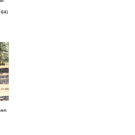
w-
164)
men