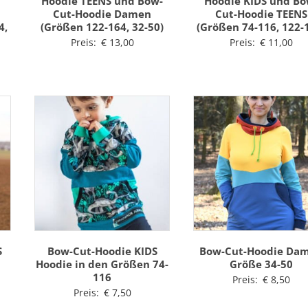
Hoodie TEENS und Bow-
Hoodie KIDS und Bo
Cut-Hoodie Damen
Cut-Hoodie TEENS
4,
(Größen 122-164, 32-50)
(Größen 74-116, 122-
Preis:
€
13,00
Preis:
€
11,00
S
Bow-Cut-Hoodie KIDS
Bow-Cut-Hoodie Da
n
Hoodie in den Größen 74-
Größe 34-50
116
Preis:
€
8,50
Preis:
€
7,50