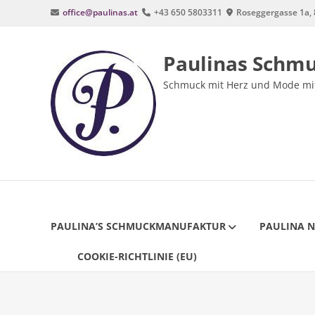
Zum
office@paulinas.at
+43 650 5803311
Roseggergasse 1a, 
Inhalt
springen
Paulinas Schm
Schmuck mit Herz und Mode mit
PAULINA’S SCHMUCKMANUFAKTUR
PAULINA 
COOKIE-RICHTLINIE (EU)