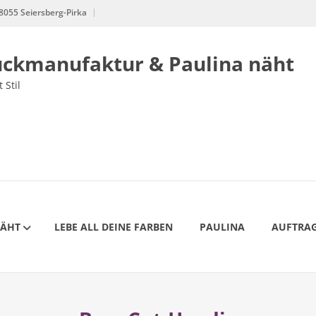
8055 Seiersberg-Pirka
uckmanufaktur & Paulina näht
 Stil
NÄHT
LEBE ALL DEINE FARBEN
PAULINA
AUFTRAG