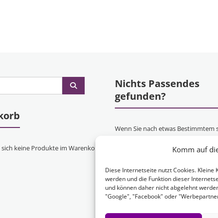
Nichts Passendes
gefunden?
korb
Wenn Sie nach etwas Bestimmtem 
oder gerne ein Produkt Ihren Wün
 sich keine Produkte im Warenkorb.
Komm auf die 
entsprechend anfertigen lassen mö
kontaktieren Sie uns
einfach!
Diese Internetseite nutzt Cookies. Klein
werden und die Funktion dieser Internetse
und können daher nicht abgelehnt werde
"Google", "Facebook" oder "Werbepartner"