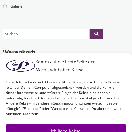
Galerie
Warenkorb
Komm auf die lichte Seite der
Macht, wir haben Kekse!
Es befinden sich keine Produkte im Warenkorb.
Diese Internetseite nutzt Cookies. Kleine Kekse, die in Deinem Browser
lokal auf Deinem Computer abgespeichert werden und die Funktion
dieser Internetseite unterstützen. Einige der Kekse sind ohnehin
Nichts Passendes gefunden?
notwendig für den Betrieb und können daher nicht abgelehnt werden.
Andere Kekse - mit anderen Geschmacksrichtungen wie zum Bespiel
"Google", "Facebook" oder "Werbepartner" - kannst Du aber sehr wohl
ablehnen. Mahlzeit!
Wenn Sie nach etwas Bestimmtem suchen oder gerne ein Produkt
Ihren Wünschen entsprechend anfertigen lassen möchten,
kontaktieren Sie uns
einfach!
Ich liebe Kekse!