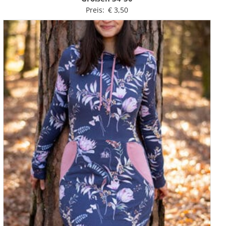
Preis:
€
3,50