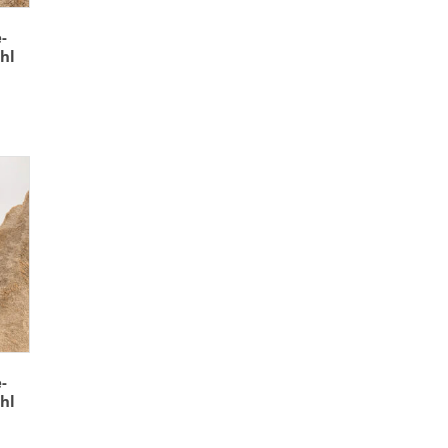
-
hl
-
hl