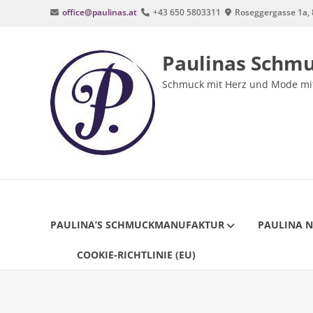
Zum
office@paulinas.at
+43 650 5803311
Roseggergasse 1a, 
Inhalt
springen
Paulinas Schm
Schmuck mit Herz und Mode mit
PAULINA’S SCHMUCKMANUFAKTUR
PAULINA 
COOKIE-RICHTLINIE (EU)