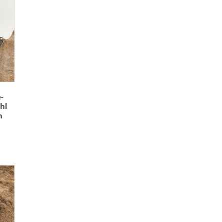
-
hl
n