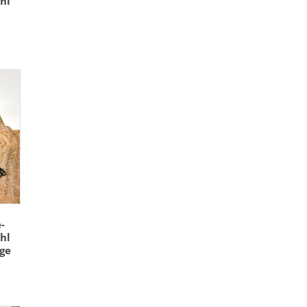
hl
-
hl
ge