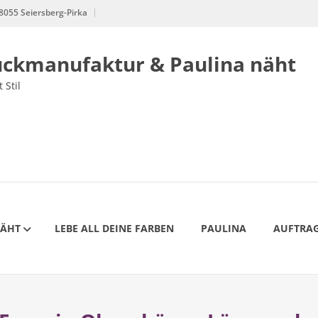
8055 Seiersberg-Pirka
uckmanufaktur & Paulina näht
 Stil
NÄHT
LEBE ALL DEINE FARBEN
PAULINA
AUFTRAG