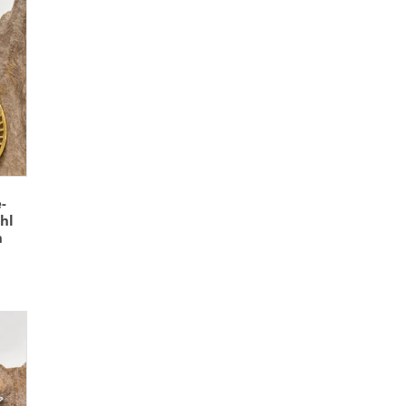
-
hl
n