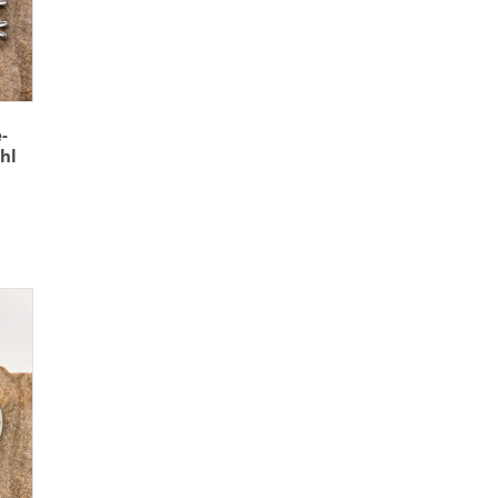
-
hl
ß