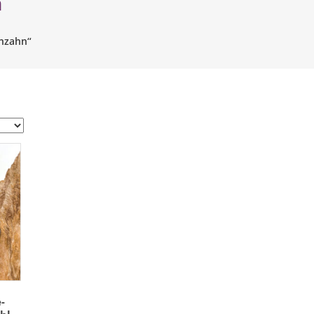
n
enzahn“
-