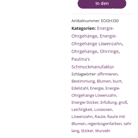
In den
Ohrgehänge
Warenkorb
Edelstahl
Raute
Artikelnummer:
EOGH330
mit
Kategorien:
Energie-
Blumen
Ohrgehänge
,
Energie-
sehr
Ohrgehänge Löwenzahn
,
lang
Ohrgehänge
,
Ohrringe
,
Menge
Paulina's
Schmuckmanufaktur
Schlagwörter:
affirmieren
,
Bestimmung
,
Blumen
,
bunt
,
Edelstahl
,
Energie
,
Energie-
Ohrgehänge Löwenzahn
,
Energie-Sticker
,
Erfüllung
,
groß
,
Leichtigkeit
,
Loslassen
,
Löwenzahn
,
Raute
,
Raute mit
Blumen
,
regenbogenfarben
,
sehr
lang
,
Sticker
,
Wurzeln