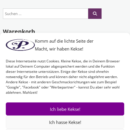
Warenkorb
Komm auf die lichte Seite der
Macht, wir haben Kekse!
Es befinden sich keine Produkte im Warenkorb.
Diese Internetseite nutzt Cookies. Kleine Kekse, die in Deinem Browser
lokal auf Deinem Computer abgespeichert werden und die Funktion
dieser Internetseite unterstützen. Einige der Kekse sind ohnehin
Nichts Passendes gefunden?
notwendig für den Betrieb und können daher nicht abgelehnt werden.
Andere Kekse - mit anderen Geschmacksrichtungen wie zum Bespiel
"Google", "Facebook" oder "Werbepartner" - kannst Du aber sehr wohl
ablehnen. Mahlzeit!
Wenn Sie nach etwas Bestimmtem suchen oder gerne ein Produkt
Ihren Wünschen entsprechend anfertigen lassen möchten,
kontaktieren Sie uns
einfach!
Ich liebe Kekse!
Ich hasse Kekse!