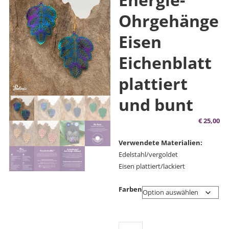
Ohrgehänge
Eisen
Eichenblatt
plattiert
und bunt
€
25,00
Verwendete Materialien:
Edelstahl/vergoldet
Eisen plattiert/lackiert
Farben
Basis-