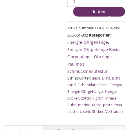
Energie-
In den
Ohrgehänge
Warenkorb
Eisen
Eichenblatt
Artikelnummer:
EOGH118-299-
plattiert
Kategorien:
300-301-302
und
Energie-Ohrgehänge
,
bunt
Energie-Ohrgehänge Basis
,
Menge
Ohrgehänge
,
Ohrringe
,
Paulina's
Schmuckmanufaktur
Schlagwörter:
Basis
,
Blatt
,
Blatt
rund
,
Eichenblatt
,
Eisen
,
Energie
,
Energie-Ohrgehänge
,
Energie-
Sticker
,
göttlich
,
grün
,
innere
Ruhe
,
marine
,
Mitte
,
pastellrosa
,
plattiert
,
senf
,
Sticker
,
Vertrauen