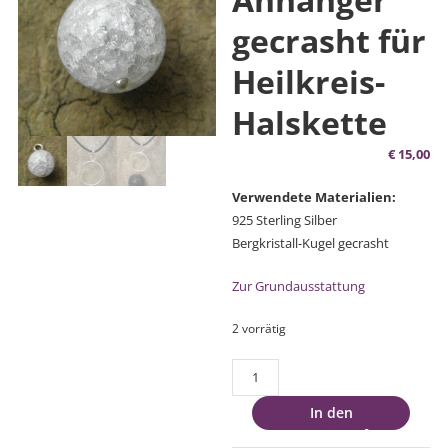
gecrasht für
Heilkreis-
Halskette
€
15,00
Verwendete Materialien:
925 Sterling Silber
Bergkristall-Kugel gecrasht
Zur Grundausstattung
2 vorrätig
Bergkristall-
Anhänger
In den
gecrasht
Warenkorb
für