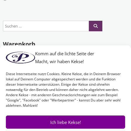
Warenkorb
Komm auf die lichte Seite der
Macht, wir haben Kekse!
Es befinden sich keine Produkte im Warenkorb.
Diese Internetseite nutzt Cookies. Kleine Kekse, die in Deinem Browser
lokal auf Deinem Computer abgespeichert werden und die Funktion
dieser Internetseite unterstützen. Einige der Kekse sind ohnehin
Nichts Passendes gefunden?
notwendig für den Betrieb und können daher nicht abgelehnt werden.
Andere Kekse - mit anderen Geschmacksrichtungen wie zum Bespiel
"Google", "Facebook" oder "Werbepartner" - kannst Du aber sehr wohl
ablehnen. Mahlzeit!
Wenn Sie nach etwas Bestimmtem suchen oder gerne ein Produkt
Ihren Wünschen entsprechend anfertigen lassen möchten,
kontaktieren Sie uns
einfach!
Ich liebe Kekse!