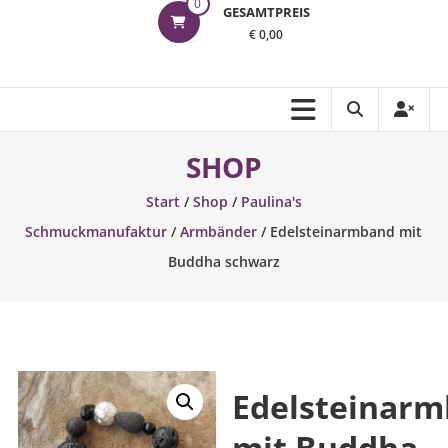
0
GESAMTPREIS
€ 0,00
SHOP
Start
/
Shop
/
Paulina's
Schmuckmanufaktur
/
Armbänder
/ Edelsteinarmband mit
Buddha schwarz
Edelsteinar
mit Buddha