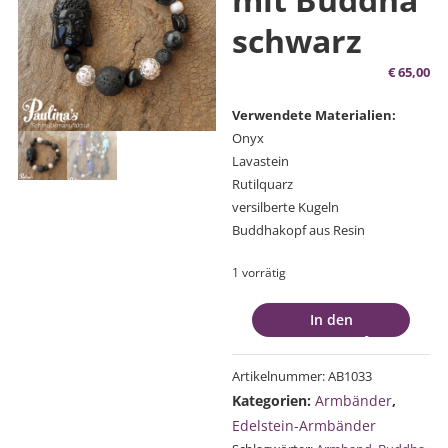
schwarz
€
65,00
Verwendete Materialien:
Onyx
Lavastein
Rutilquarz
versilberte Kugeln
Buddhakopf aus Resin
1 vorrätig
Edelsteinarmband
In den
mit
Warenkorb
Buddha
Artikelnummer:
AB1033
schwarz
Kategorien:
Armbänder
,
Menge
Edelstein-Armbänder