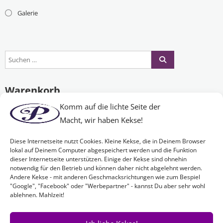
Galerie
Warenkorb
Komm auf die lichte Seite der
Macht, wir haben Kekse!
Es befinden sich keine Produkte im Warenkorb.
Diese Internetseite nutzt Cookies. Kleine Kekse, die in Deinem Browser
lokal auf Deinem Computer abgespeichert werden und die Funktion
dieser Internetseite unterstützen. Einige der Kekse sind ohnehin
Nichts Passendes gefunden?
notwendig für den Betrieb und können daher nicht abgelehnt werden.
Andere Kekse - mit anderen Geschmacksrichtungen wie zum Bespiel
"Google", "Facebook" oder "Werbepartner" - kannst Du aber sehr wohl
ablehnen. Mahlzeit!
Wenn Sie nach etwas Bestimmtem suchen oder gerne ein Produkt
Ihren Wünschen entsprechend anfertigen lassen möchten,
kontaktieren Sie uns
einfach!