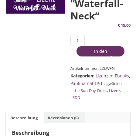
“Waterfall-
Neck“
€
15,00
Lizenz
Schnittmuster
In den
“Waterfall-
Warenkorb
Neck"
Menge
Artikelnummer:
LZLWFN
Kategorien:
Lizenzen Ebooks
,
Paulina näht
Schlagwörter:
Little-Sun-Day-Dress
,
Lizenz
,
LSDD
Beschreibung
Rezensionen (0)
Beschreibung