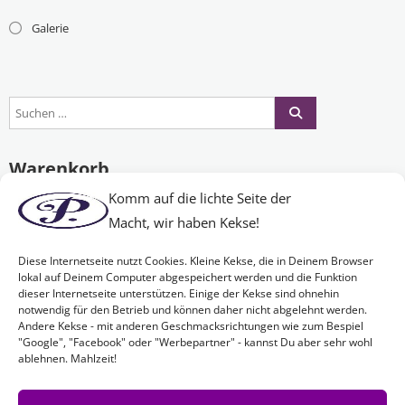
Galerie
Warenkorb
Komm auf die lichte Seite der
Macht, wir haben Kekse!
Es befinden sich keine Produkte im Warenkorb.
Diese Internetseite nutzt Cookies. Kleine Kekse, die in Deinem Browser
lokal auf Deinem Computer abgespeichert werden und die Funktion
dieser Internetseite unterstützen. Einige der Kekse sind ohnehin
Nichts Passendes gefunden?
notwendig für den Betrieb und können daher nicht abgelehnt werden.
Andere Kekse - mit anderen Geschmacksrichtungen wie zum Bespiel
"Google", "Facebook" oder "Werbepartner" - kannst Du aber sehr wohl
ablehnen. Mahlzeit!
Wenn Sie nach etwas Bestimmtem suchen oder gerne ein Produkt
Ihren Wünschen entsprechend anfertigen lassen möchten,