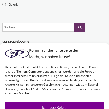
Galerie
Warenkorb
Komm auf die lichte Seite der
Macht, wir haben Kekse!
Es befinden sich keine Produkte im Warenkorb.
Diese Internetseite nutzt Cookies. Kleine Kekse, die in Deinem Browser
lokal auf Deinem Computer abgespeichert werden und die Funktion
dieser Internetseite unterstützen. Einige der Kekse sind ohnehin
Nichts Passendes gefunden?
notwendig für den Betrieb und können daher nicht abgelehnt werden.
Andere Kekse - mit anderen Geschmacksrichtungen wie zum Bespiel
"Google", "Facebook" oder "Werbepartner" - kannst Du aber sehr wohl
ablehnen. Mahlzeit!
Wenn Sie nach etwas Bestimmtem suchen oder gerne ein Produkt
Ihren Wünschen entsprechend anfertigen lassen möchten,
kontaktieren Sie uns
einfach!
Ich liebe Kekse!