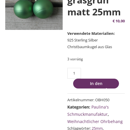
matt 25mm
€
10,00
Verwendete Materialien:
925 Sterling Silber
Christbaumkugel aus Glas
3 vorrätig
Ohrbehang
grasgrün
In den
matt
Warenkorb
25mm
Menge
Artikelnummer:
OBH050
Kategorien:
Paulina's
Schmuckmanufaktur
,
Weihnachtlicher Ohrbehang
Schlagwörter:
25mm
,