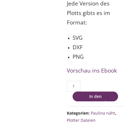
Jede Version des
Plotts gibts es im
Format:
SVG
DXF
PNG
Vorschau ins Ebook
Plotterpaket
Blumenkragen
In den
Silhouette
Warenkorb
Menge
Kategorien:
Paulina näht
,
Plotter Dateien