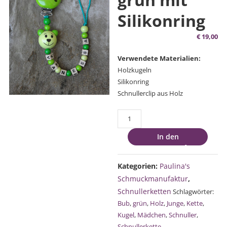
Silikonring
€
19,00
Verwendete Materialien:
Holzkugeln
Silikonring
Schnullerclip aus Holz
Schnullerkette
grün
In den
mit
Warenkorb
Silikonring
Menge
Kategorien:
Paulina's
Schmuckmanufaktur
,
Schnullerketten
Schlagwörter:
Bub
,
grün
,
Holz
,
Junge
,
Kette
,
Kugel
,
Mädchen
,
Schnuller
,
Schnullerkette