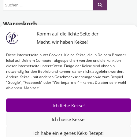
Warenkorb
Komm auf die lichte Seite der
Macht, wir haben Kekse!
Es befinden sich keine Produkte im Warenkorb.
Diese Internetseite nutzt Cookies. Kleine Kekse, die in Deinem Browser
lokal auf Deinem Computer abgespeichert werden und die Funktion
dieser Internetseite unterstützen. Einige der Kekse sind ohnehin
Nichts Passendes gefunden?
notwendig für den Betrieb und können daher nicht abgelehnt werden.
Andere Kekse - mit anderen Geschmacksrichtungen wie zum Bespiel
"Google", "Facebook" oder "Werbepartner" - kannst Du aber sehr wohl
ablehnen. Mahlzeit!
Wenn Sie nach etwas Bestimmtem suchen oder gerne ein Produkt
Ihren Wünschen entsprechend anfertigen lassen möchten,
kontaktieren Sie uns
einfach!
Ich liebe Kekse!
Ich hasse Kekse!
Ich habe ein eigenes Keks-Rezept!