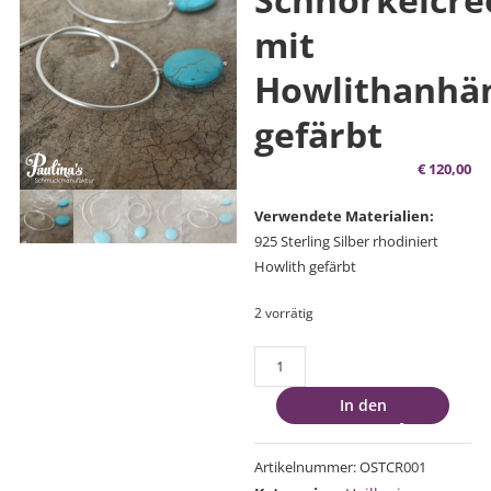
mit
Howlithanhä
gefärbt
€
120,00
Verwendete Materialien:
925 Sterling Silber rhodiniert
Howlith gefärbt
2 vorrätig
Wechsel-
Schnörkelcreolen
In den
mit
Warenkorb
Howlithanhänger
gefärbt
Artikelnummer:
OSTCR001
Menge