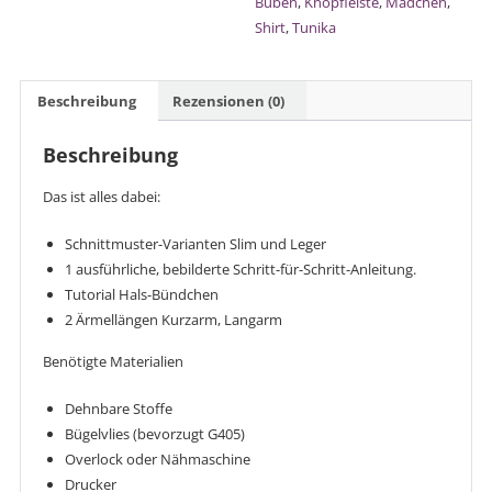
Buben
,
Knopfleiste
,
Mädchen
,
an
Shirt
,
Tunika
der
Schulter
-
Beschreibung
Rezensionen (0)
Größe
50-
Beschreibung
92
Menge
Das ist alles dabei:
Schnittmuster-Varianten Slim und Leger
1 ausführliche, bebilderte Schritt-für-Schritt-Anleitung.
Tutorial Hals-Bündchen
2 Ärmellängen Kurzarm, Langarm
Benötigte Materialien
Dehnbare Stoffe
Bügelvlies (bevorzugt G405)
Overlock oder Nähmaschine
Drucker